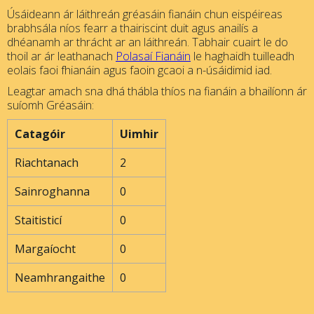
Úsáideann ár láithreán gréasáin fianáin chun eispéireas
brabhsála níos fearr a thairiscint duit agus anailís a
dhéanamh ar thrácht ar an láithreán. Tabhair cuairt le do
thoil ar ár leathanach
Polasaí Fianáin
le haghaidh tuilleadh
eolais faoi fhianáin agus faoin gcaoi a n-úsáidimid iad.
Leagtar amach sna dhá thábla thíos na fianáin a bhailíonn ár
suíomh Gréasáin:
Catagóir
Uimhir
Riachtanach
2
Sainroghanna
0
Staitisticí
0
Margaíocht
0
Neamhrangaithe
0