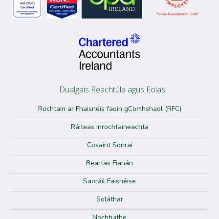
Dualgais Reachtúla agus Eolas
Rochtain ar Fhaisnéis faoin gComhshaol (RFC)
Ráiteas Inrochtaineachta
Cosaint Sonraí
Beartas Fianán
Saoráil Faisnéise
Soláthar
Nochtuithe