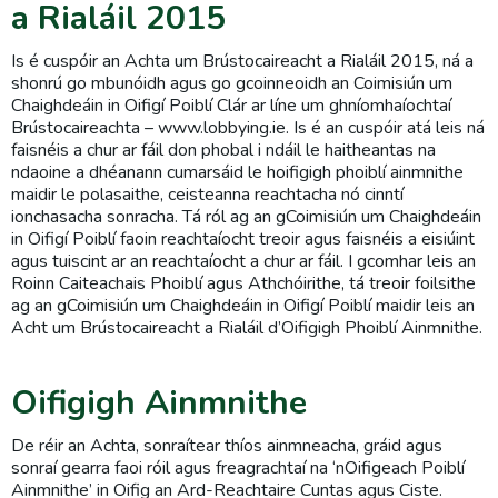
a Rialáil 2015
Is é cuspóir an Achta um Brústocaireacht a Rialáil 2015, ná a
shonrú go mbunóidh agus go gcoinneoidh an Coimisiún um
Chaighdeáin in Oifigí Poiblí Clár ar líne um ghníomhaíochtaí
Brústocaireachta – www.lobbying.ie. Is é an cuspóir atá leis ná
faisnéis a chur ar fáil don phobal i ndáil le haitheantas na
ndaoine a dhéanann cumarsáid le hoifigigh phoiblí ainmnithe
maidir le polasaithe, ceisteanna reachtacha nó cinntí
ionchasacha sonracha. Tá ról ag an gCoimisiún um Chaighdeáin
in Oifigí Poiblí faoin reachtaíocht treoir agus faisnéis a eisiúint
agus tuiscint ar an reachtaíocht a chur ar fáil. I gcomhar leis an
Roinn Caiteachais Phoiblí agus Athchóirithe, tá treoir foilsithe
ag an gCoimisiún um Chaighdeáin in Oifigí Poiblí maidir leis an
Acht um Brústocaireacht a Rialáil d’Oifigigh Phoiblí Ainmnithe.
Oifigigh Ainmnithe
De réir an Achta, sonraítear thíos ainmneacha, gráid agus
sonraí gearra faoi róil agus freagrachtaí na ‘nOifigeach Poiblí
Ainmnithe’ in Oifig an Ard-Reachtaire Cuntas agus Ciste.