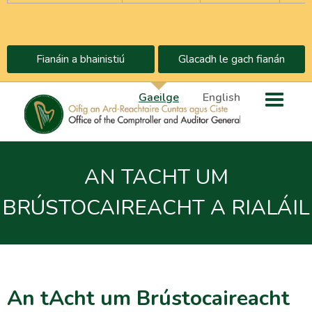
Fianáin a bhainistiú
Glacadh le gach fianán
Gaeilge
English
AN TACHT UM
BRÚSTOCAIREACHT A RIALÁIL
An tAcht um Brústocaireacht