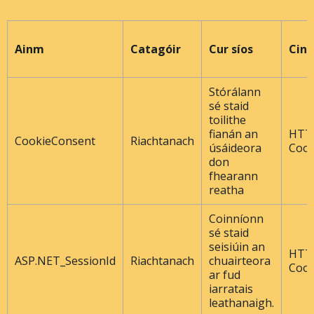
Ainm
Catagóir
Cur síos
Cine
Stórálann
sé staid
toilithe
fianán an
HTT
CookieConsent
Riachtanach
úsáideora
Cook
don
fhearann ​​
reatha
Coinníonn
sé staid
seisiúin an
HTT
ASP.NET_SessionId
Riachtanach
chuairteora
Cook
ar fud
iarratais
leathanaigh.