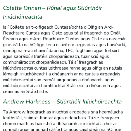
Colette Drinan – Rúnaí agus Stiúrthóir
Iniúchóireachta
Is í Collete an t-oifigeach Cuntasaíochta d’Oifig an Ard-
Reachtaire Cuntas agus Ciste agus tá sí freagrach do Dháil
Éireann agus d’Ard-Reachtaire Cuntas agus Ciste as riarachán
ginearálta na hOifige, lena n-áirítear airgeadas agus buiséadú,
rannóg na n-acmhainní daonna, TFC, foghlaim agus forbairt
agus saoráidí, straitéis chorparáideach, tuairisciú agus
comhpháirtíocht chorparáideach. Tá sí freagrach as
iniúchóireachtaí cuntas leithreasa ranna agus oifigí an rialtais
lárnaigh, iniúchóireacht a dhéanamh ar na cuntais airgeadais,
iniúchóireachtaí san earnáil airgeadais a dhéanamh, agus
iniúchóireachtaí ar chomhlachtaí Stáit eile a dhéanamh agus
ceannas an Státchiste.
Andrew Harkness – Stiúrthóir Iniúchóireachta
Tá Andrew freagrach as iniúchtaí airgeadais sna hearnálacha
leathstáit, sláinte, fiontar agus oideachais. Tá sé freagrach
chomh maith as bainistiú a dhéanamh ar iniúchtaí a chur ar
conradh agus ar aonad cáilíochta agus caighdeán na hOifige