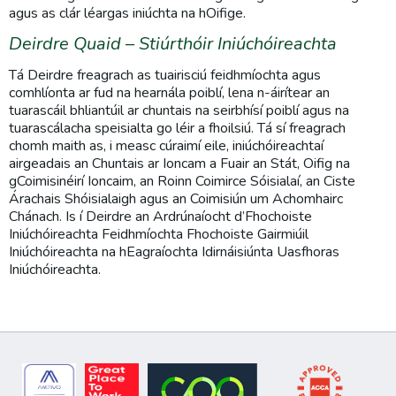
agus as clár léargas iniúchta na hOifige.
Deirdre Quaid – Stiúrthóir Iniúchóireachta
Tá Deirdre freagrach as tuairisciú feidhmíochta agus
comhlíonta ar fud na hearnála poiblí, lena n-áirítear an
tuarascáil bhliantúil ar chuntais na seirbhísí poiblí agus na
tuarascálacha speisialta go léir a fhoilsiú. Tá sí freagrach
chomh maith as, i measc cúraimí eile, iniúchóireachtaí
airgeadais an Chuntais ar Ioncam a Fuair an Stát, Oifig na
gCoimisinéirí Ioncaim, an Roinn Coimirce Sóisialaí, an Ciste
Árachais Shóisialaigh agus an Coimisiún um Achomhairc
Chánach. Is í Deirdre an Ardrúnaíocht d’Fhochoiste
Iniúchóireachta Feidhmíochta Fhochoiste Gairmiúil
Iniúchóireachta na hEagraíochta Idirnáisiúnta Uasfhoras
Iniúchóireachta.