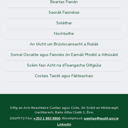
Beartas Fianán
Saoráil Faisnéise
Soláthar
Nochtuithe
An tAcht um Brústocaireacht a Rialáil
Sonraí Oscailte agus Faisnéis ón Earnáil Phoiblí a Athúsáid
Scéim faoi Acht na dTeangacha Oifigiúla
Costais Taistil agus Fáilteachais
Oifig an Ard-Reachtaire Cuntas agus Ciste, 3A Sráid an Mhéaraigh
Uachtarach, Baile Átha Cliath 1, Éire,
D01PF72 Fón:
+353 1 863 8600
, Ríomhphost:
gaeilge@audit.gov.ie
LinkedIn