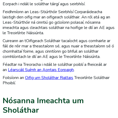
Eorpach i ndáil le soláthar táirgí agus seirbhísí.
Feidhmíonn an Leas-Stiúrthóir Seirbhísí Corparáideacha
laistigh den oifig mar an oifigeach soláthair. An ról atá ag an
Leas-Stiúrthóir ná cinntiú go gcloíonn polasaí, nósanna
imeachta agus cleachtais soláthair na hoifige le dlí an AE agus
le Treoirlínte Náisiúnta.
Cuireann an tOifigeach Soláthair tacaíocht agus comhairle ar
fáil de réir mar a theastaíonn sé, agus nuair a theastaíonn sé ó
chomhaltaí foirne, agus cinntíonn go bhfuil an soláthar
comhlíontach le dlí an AE agus le Treoirlínte Náisiúnta.
Féadtar na Treoracha i ndáil le soláthar poiblí a fheiceáil ar
an
Léarscáil Suímh an Aontais Eorpaigh
.
Foilsíonn an
Oifig um Sholáthar Rialtais
Treoirlínte Soláthair
Phoiblí.
Nósanna Imeachta um
Sholáthar