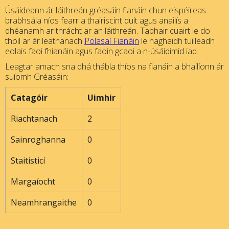
Úsáideann ár láithreán gréasáin fianáin chun eispéireas
brabhsála níos fearr a thairiscint duit agus anailís a
dhéanamh ar thrácht ar an láithreán. Tabhair cuairt le do
thoil ar ár leathanach
Polasaí Fianáin
le haghaidh tuilleadh
eolais faoi fhianáin agus faoin gcaoi a n-úsáidimid iad.
Leagtar amach sna dhá thábla thíos na fianáin a bhailíonn ár
suíomh Gréasáin:
Catagóir
Uimhir
Riachtanach
2
Sainroghanna
0
Staitisticí
0
Margaíocht
0
Neamhrangaithe
0