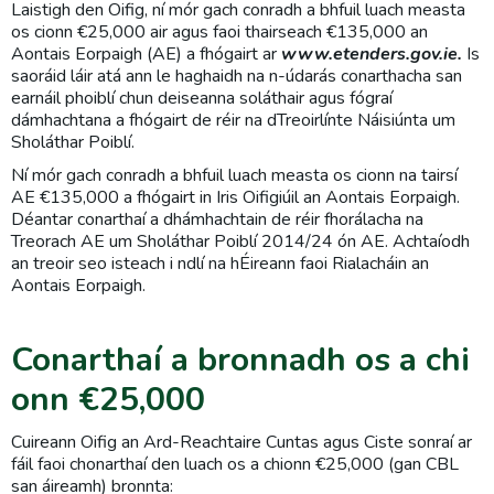
Laistigh den Oifig, ní mór gach conradh a bhfuil luach measta
os cionn €25,000 air agus faoi thairseach €135,000 an
Aontais Eorpaigh (AE) a fhógairt ar
www.etenders.gov.ie.
Is
saoráid láir atá ann le haghaidh na n-údarás conarthacha san
earnáil phoiblí chun deiseanna soláthair agus fógraí
dámhachtana a fhógairt de réir na dTreoirlínte Náisiúnta um
Sholáthar Poiblí.
Ní mór gach conradh a bhfuil luach measta os cionn na tairsí
AE €135,000 a fhógairt in Iris Oifigiúil an Aontais Eorpaigh.
Déantar conarthaí a dhámhachtain de réir fhorálacha na
Treorach AE um Sholáthar Poiblí 2014/24 ón AE. Achtaíodh
an treoir seo isteach i ndlí na hÉireann faoi Rialacháin an
Aontais Eorpaigh.
Conarthaí a bronnadh os a chi
onn €25,000
Cuireann Oifig an Ard-Reachtaire Cuntas agus Ciste sonraí ar
fáil faoi chonarthaí den luach os a chionn €25,000 (gan CBL
san áireamh) bronnta: