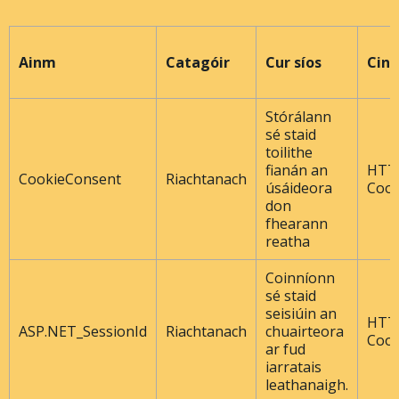
Ainm
Catagóir
Cur síos
Cine
Stórálann
sé staid
toilithe
fianán an
HTT
CookieConsent
Riachtanach
úsáideora
Cook
don
fhearann ​​
reatha
Coinníonn
sé staid
seisiúin an
HTT
ASP.NET_SessionId
Riachtanach
chuairteora
Cook
ar fud
iarratais
leathanaigh.