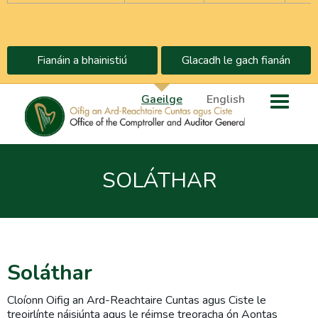
Fianáin a bhainistiú
Glacadh le gach fianán
Gaeilge
English
SOLÁTHAR
Soláthar
Cloíonn Oifig an Ard-Reachtaire Cuntas agus Ciste le
treoirlínte náisiúnta agus le réimse treoracha ón Aontas