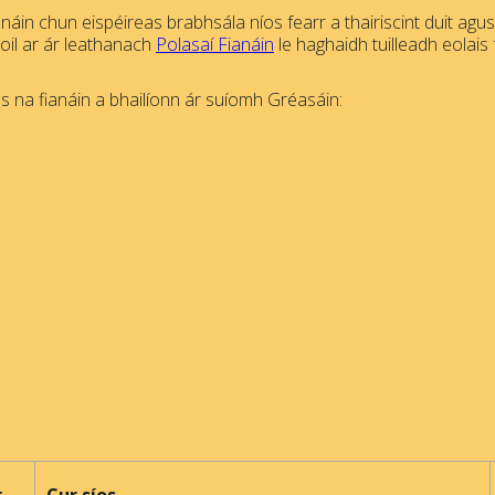
náin chun eispéireas brabhsála níos fearr a thairiscint duit agu
hoil ar ár leathanach
Polasaí Fianáin
le haghaidh tuilleadh eolais 
 na fianáin a bhailíonn ár suíomh Gréasáin: