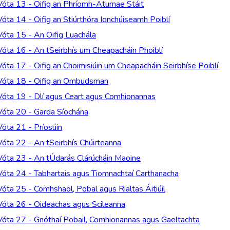
Vóta 13 - Oifig an Phríomh-Aturnae Stáit
Vóta 14 - Oifig an Stiúrthóra Ionchúiseamh Poiblí
Vóta 15 - An Oifig Luachála
Vóta 16 - An tSeirbhís um Cheapacháin Phoiblí
Vóta 17 - Oifig an Choimisiúin um Cheapacháin Seirbhíse Poiblí
Vóta 18 - Oifig an Ombudsman
Vóta 19 - Dlí agus Ceart agus Comhionannas
Vóta 20 - Garda Síochána
Vóta 21 - Príosúin
Vóta 22 - An tSeirbhís Chúirteanna
Vóta 23 - An tÚdarás Clárúcháin Maoine
Vóta 24 - Tabhartais agus Tiomnachtaí Carthanacha
Vóta 25 - Comhshaol, Pobal agus Rialtas Áitiúil
Vóta 26 - Oideachas agus Scileanna
Vóta 27 - Gnóthaí Pobail, Comhionannas agus Gaeltachta