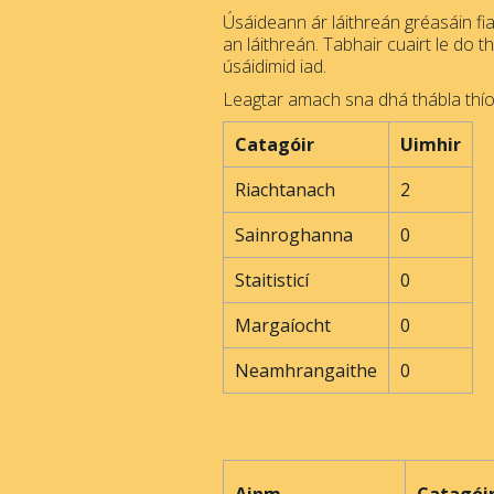
Úsáideann ár láithreán gréasáin fia
an láithreán. Tabhair cuairt le do t
úsáidimid iad.
Leagtar amach sna dhá thábla thíos
Catagóir
Uimhir
Riachtanach
2
Sainroghanna
0
Staitisticí
0
Margaíocht
0
Neamhrangaithe
0