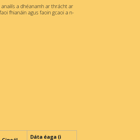
s anailís a dhéanamh ar thrácht ar
faoi fhianáin agus faoin gcaoi a n-
Dáta éaga (i