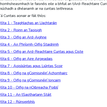
chomhsheasmhach le faisnéis eile a bhfuil an tArd-Reachtaire Cunt
iniúchadh a dhéanamh ar na cuntais leithreasa.
Tá Cuntais aonair ar fáil thíos:
Vóta 1 - Teaghlachas an Uachtaráin
Vóta 2 - Roinn an Taoisigh
Vóta 3 - Oifig an Ard-Aighne
Vóta 4 - An Phríomh-Oifig Staidrimh
Vóta 5 - Oifig an Ard-Reachtaire Cuntas agus Ciste
Vóta 6 - Oifig an Aire Airgeadais
Vóta 7 - Aoisliúntas agus Liúntas Scoir
Vóta 8 - Oifig na gCoimisinéirí Achomhairc
Vóta 9 - Oifig na gCoimisinéirí Ioncaim
Vóta 10 - Oifig na nOibreacha Poiblí
Vóta 11 - An tSaotharlann Stáit
Vóta 12 - Rúnseirbhís