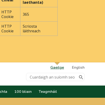
Cineál
laethanta)
HTTP
365
Cookie
HTTP
Scriosta
Cookie
láithreach
Gaeilge
English
achta
100 bliain
Teagmháil