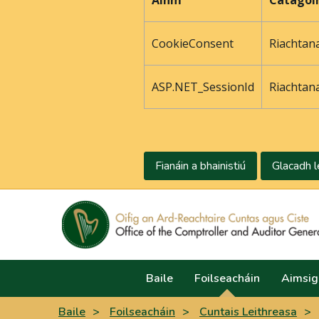
Ainm
Catagói
CookieConsent
Riachtan
ASP.NET_SessionId
Riachtan
Fianáin a bhainistiú
Glacadh l
Baile
Foilseacháin
Aimsig
Baile
>
Foilseacháin
>
Cuntais Leithreasa
>