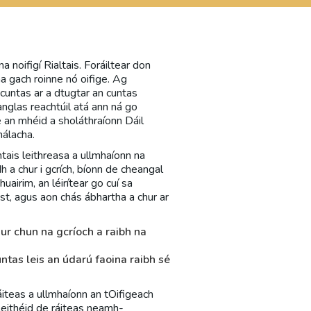
 noifigí Rialtais. Foráiltear don
a gach roinne nó oifige. Ag
 cuntas ar a dtugtar an cuntas
eanglas reachtúil atá ann ná go
ne an mhéid a sholáthraíonn Dáil
hálacha.
ais leithreasa a ullmhaíonn na
dh a chur i gcrích, bíonn de cheangal
uairim, an léirítear go cuí sa
ist, agus aon chás ábhartha a chur ar
hur chun na gcríoch a raibh na
ntas leis an údarú faoina raibh sé
ráiteas a ullmhaíonn an tOifigeach
a leithéid de ráiteas neamh-