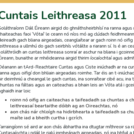
Cuntais Leithreasa 2011
Soláthraíonn Dáil Éireann airgid do ghnáthsheirbhísí na ranna agus na
chaiteachas faoi ‘Vótaí’ le ceann nó níos mó ag clúdach feidhmeann
deireadh gach bliana airgeadais, ceanglaítear ar gach roinn nó oifig
leithreasa a ullmhú do gach seirbhís vótáilte a riarann sí. Is é an c
soláthróidh an cuntas leithreasa sonraí ar aschur na bliana i gcoin
Éireann, bunaithe ar mhéideanna airgid thirim íocaíochtaí agus adm
Déanann an tArd-Reachtaire Cuntas agus Ciste iniúchadh ar na cunt
ranna agus oifigí don bhliain airgeadais roimhe. Tar éis an t-iniúcha
air deimhniú a cheangal le gach cuntas, ina sonraítear cibé acu, ina th
chuntas na fáltais agus an caiteachas a bhain leis an Vóta atá i gce
aghaidh inar loic
roinn nó oifig an caiteachas a taifeadadh sa chuntas a c
leithreasaí beartaithe dóibh ag an Oireachtas, nó
aon chás nár chloígh na hidirbhearta a taifeadadh sa chu
maíte iad a bheith curtha i gcrích.
Tarraingíonn sé aird ar aon chás ábhartha ina dtugtar míthreoir sa 
Cuntasaíochta i ndáil le rialú inmheánach airgeadais, nó ina bhfuil 