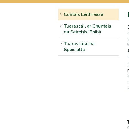
Cuntais Leithreasa
Tuarascáil ar Chuntais
na Seirbhísí Poiblí
Tuarascálacha
Speisialta