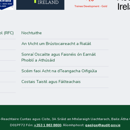
ol (RFC)
Nochtuithe
An tAcht um Brústocaireacht a Rialáil
Sonraí Oscailte agus Faisnéis ón Earnáil
Phoiblí a Athúsáid
Scéim faoi Acht na dTeangacha Oifigiúla
Costais Taistil agus Fáilteachais
-Reachtaire Cuntas agus Ciste, 3A Sráid an Mhéaraigh Uachtarach, Baile Átha Cl
D01PF72 Fón:
+353 1 863 8600
, Ríomhphost:
gaeilge@audit.gov.ie