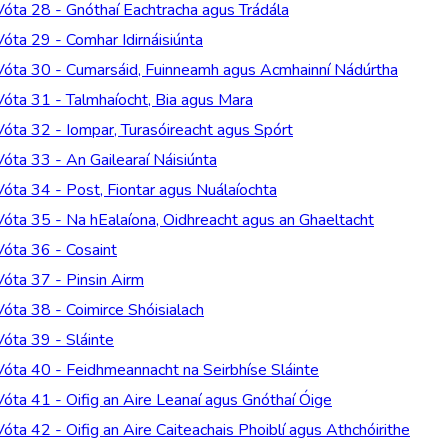
Vóta 28 - Gnóthaí Eachtracha agus Trádála
Vóta 29 - Comhar Idirnáisiúnta
Vóta 30 - Cumarsáid, Fuinneamh agus Acmhainní Nádúrtha
Vóta 31 - Talmhaíocht, Bia agus Mara
Vóta 32 - Iompar, Turasóireacht agus Spórt
Vóta 33 - An Gailearaí Náisiúnta
Vóta 34 - Post, Fiontar agus Nuálaíochta
Vóta 35 - Na hEalaíona, Oidhreacht agus an Ghaeltacht
Vóta 36 - Cosaint
Vóta 37 - Pinsin Airm
Vóta 38 - Coimirce Shóisialach
Vóta 39 - Sláinte
Vóta 40 - Feidhmeannacht na Seirbhíse Sláinte
Vóta 41 - Oifig an Aire Leanaí agus Gnóthaí Óige
Vóta 42 - Oifig an Aire Caiteachais Phoiblí agus Athchóirithe