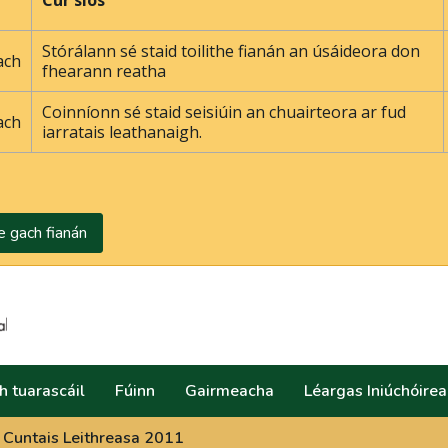
r
Cur síos
Stórálann sé staid toilithe fianán an úsáideora don
ach
fhearann ​​reatha
Coinníonn sé staid seisiúin an chuairteora ar fud
ach
iarratais leathanaigh.
e gach fianán
Search
h tuarascáil
Fúinn
Gairmeacha
Léargas Iniúchóire
Cuntais Leithreasa 2011