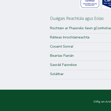
Dualgais Reachtúla agus Eolas
Rochtain ar Fhaisnéis faoin gComhsha
Ráiteas Inrochtaineachta
Cosaint Sonraí
Beartas Fianán
Saoráil Faisnéise
Soláthar
Oifig an Ard