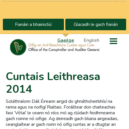
Fianáin a bhainistiú
Glacadh le gach fianán
Gaeilge
English
Cuntais Leithreasa
2014
Soláthraíonn Dáil Éireann airgid do ghnáthsheirbhísí na
ranna agus na noifigí Rialtais. Foráiltear don chaiteachas
faoi ‘Vótaí’ le ceann nó níos mó ag clúdach feidhmeanna
gach roinne nó oifige. Ag deireadh gach bliana airgeadais,
ceanglaítear ar gach roinn nó oifig cuntas ar a dtugtar an