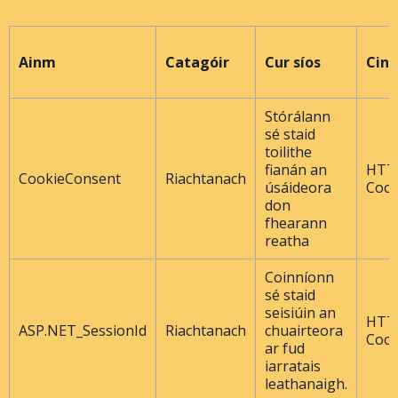
Ainm
Catagóir
Cur síos
Cine
Stórálann
sé staid
toilithe
fianán an
HTT
CookieConsent
Riachtanach
úsáideora
Cook
don
fhearann ​​
reatha
Coinníonn
sé staid
seisiúin an
HTT
ASP.NET_SessionId
Riachtanach
chuairteora
Cook
ar fud
iarratais
leathanaigh.