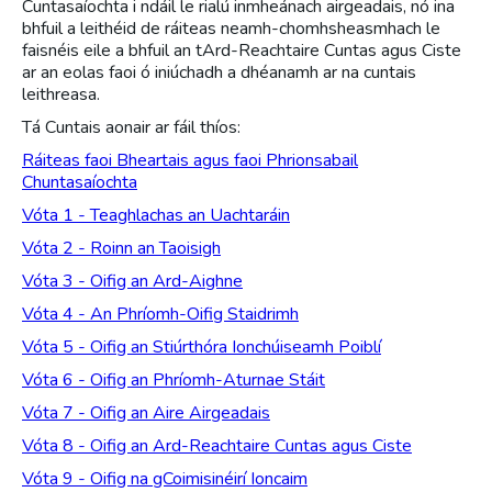
Cuntasaíochta i ndáil le rialú inmheánach airgeadais, nó ina
bhfuil a leithéid de ráiteas neamh-chomhsheasmhach le
faisnéis eile a bhfuil an tArd-Reachtaire Cuntas agus Ciste
ar an eolas faoi ó iniúchadh a dhéanamh ar na cuntais
leithreasa.
Tá Cuntais aonair ar fáil thíos:
Ráiteas faoi Bheartais agus faoi Phrionsabail
Chuntasaíochta
Vóta 1 - Teaghlachas an Uachtaráin
Vóta 2 - Roinn an Taoisigh
Vóta 3 - Oifig an Ard-Aighne
Vóta 4 - An Phríomh-Oifig Staidrimh
Vóta 5 - Oifig an Stiúrthóra Ionchúiseamh Poiblí
Vóta 6 - Oifig an Phríomh-Aturnae Stáit
Vóta 7 - Oifig an Aire Airgeadais
Vóta 8 - Oifig an Ard-Reachtaire Cuntas agus Ciste
Vóta 9 - Oifig na gCoimisinéirí Ioncaim