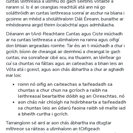
cuntas leithreasa a ullmhú do gach seirbhís vótáilte a
riarann sí. Is é an ceanglas reachtúil atá ann ná go
soláthróidh an cuntas leithreasa sonraí ar aschur na bliana i
gcoinne an mhéid a sholáthraíonn Dáil Éireann, bunaithe ar
mhéideanna airgid thirim íocaíochtaí agus admhálacha.
Déanann an tArd-Reachtaire Cuntas agus Ciste iniúchadh
ar na cuntais leithreasa a ullmhaíonn na ranna agus oifigí
don bhliain airgeadais roimhe. Tar éis an t-iniúchadh a chur i
gcrích, bíonn de cheangal air deimhniú a cheangal le gach
cuntas, ina sonraítear cibé acu, ina thuairim, an léirítear go
cuí sa chuntas na fáltais agus an caiteachas a bhain leis an
Vóta atá i gceist, agus aon chás ábhartha a chur ar aghaidh
inar loic
roinn nó oifig an caiteachas a taifeadadh sa
chuntas a chur chun na gcríoch a raibh na
leithreasaí beartaithe dóibh ag an Oireachtas, nó
aon chás nár chloígh na hidirbhearta a taifeadadh
sa chuntas leis an údarú faoina raibh sé maíte iad
a bheith curtha i gcrích.
Tarraingíonn sé aird ar aon chás ábhartha ina dtugtar
míthreoir sa ráiteas a ullmhaíonn an tOifigeach