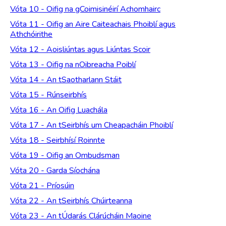
Vóta 10 - Oifig na gCoimisinéirí Achomhairc
Vóta 11 - Oifig an Aire Caiteachais Phoiblí agus
Athchóirithe
Vóta 12 - Aoisliúntas agus Liúntas Scoir
Vóta 13 - Oifig na nOibreacha Poiblí
Vóta 14 - An tSaotharlann Stáit
Vóta 15 - Rúnseirbhís
Vóta 16 - An Oifig Luachála
Vóta 17 - An tSeirbhís um Cheapacháin Phoiblí
Vóta 18 - Seirbhísí Roinnte
Vóta 19 - Oifig an Ombudsman
Vóta 20 - Garda Síochána
Vóta 21 - Príosúin
Vóta 22 - An tSeirbhís Chúirteanna
Vóta 23 - An tÚdarás Clárúcháin Maoine