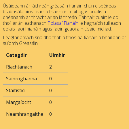
Úsáideann ár láithreán gréasáin fianáin chun eispéireas
brabhsála níos fearr a thairiscint duit agus anailís a
dhéanamh ar thrácht ar an láithreán. Tabhair cuairt le do
thoil ar ár leathanach
Polasaí Fianáin
le haghaidh tuilleadh
eolais faoi fhianáin agus faoin gcaoi a n-úsáidimid iad.
Leagtar amach sna dhá thábla thíos na fianáin a bhailíonn ár
suíomh Gréasáin:
Catagóir
Uimhir
Riachtanach
2
Sainroghanna
0
Staitisticí
0
Margaíocht
0
Neamhrangaithe
0