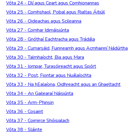
Vóta 24 - Dlí agus Ceart agus Comhionannas
Vóta 25 - Comhshaol, Pobal agus Rialtas Áitiúil
Vóta 26 - Oideachas agus Scileanna
Vóta 27 - Comhar Idirnáisiúnta
Vóta 28 - Gnóthaí Eachtracha agus Trádála
Vóta 29 - Cumarsáid, Fuinneamh agus Acmhainní Nádúrtha
Vóta 30 - Talmhaíocht, Bia agus Mara
Vóta 31 - Iompar, Turasóireacht agus Spórt
Vóta 32 - Post, Fiontar agus Nuálaíochta
Vóta 33 - Na hEalaíona, Oidhreacht agus an Ghaeltacht
Vóta 34 - An Gailearaí Náisiúnta
Vóta 35 - Arm-Phinsin
Vóta 36 - Cosaint
Vóta 37 - Coimirce Shóisialach
Vóta 38 - Sláinte