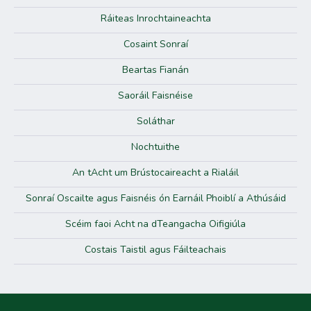
Ráiteas Inrochtaineachta
Cosaint Sonraí
Beartas Fianán
Saoráil Faisnéise
Soláthar
Nochtuithe
An tAcht um Brústocaireacht a Rialáil
Sonraí Oscailte agus Faisnéis ón Earnáil Phoiblí a Athúsáid
Scéim faoi Acht na dTeangacha Oifigiúla
Costais Taistil agus Fáilteachais