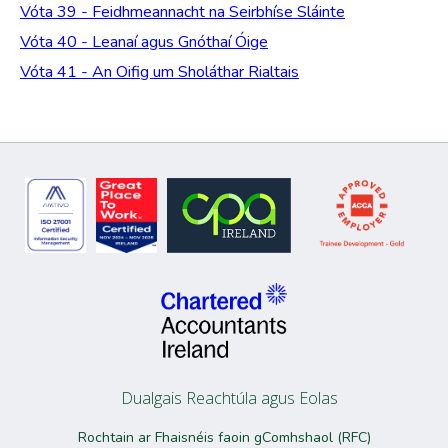
Vóta 39 - Feidhmeannacht na Seirbhíse Sláinte
Vóta 40 - Leanaí agus Gnóthaí Óige
Vóta 41 - An Oifig um Sholáthar Rialtais
Dualgais Reachtúla agus Eolas
Rochtain ar Fhaisnéis faoin gComhshaol (RFC)